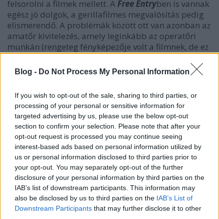
felsorolni a filmek mellett. A
Free Entry
ben is vannak
egész jó dolgok, a gerillafilmes megvalósítás pedig
elismerendő. A problémák között ott van azonban az
amatőr kivitelezés, amely leginkább az operatőri
munkán (rengeteg fényképezője volt a filmnek, de ez
inkább negatívan hatott), a forgatókönyvön (a 70
perces filmben sajnos kb. csak 40 percnyi történet
Blog -
Do Not Process My Personal Information
van) és a színészi játékon látszódik meg. A biztató
dolgok közül kiemelendő a nagyszerű hangmérnöki
If you wish to opt-out of the sale, sharing to third parties, or
meló, a remek hangulat, valamint ironikus módon a
processing of your personal or sensitive information for
forgatókönyv és a színészi játék, ugyanis a két
targeted advertising by us, please use the below opt-out
utóbbi legalább annyi pozitívummal kompenzál,
section to confirm your selection. Please note that after your
amennyi elmaradásuk van.
opt-out request is processed you may continue seeing
interest-based ads based on personal information utilized by
26.
Carmen
(2013) – r.:
Doru Nitescu
us or personal information disclosed to third parties prior to
your opt-out. You may separately opt-out of the further
A román film egy rákos kislány történetét, anyja
disclosure of your personal information by third parties on the
szenvedését és az orvosok tanácstalanságát, illetve
IAB’s list of downstream participants. This information may
szakmai egyet nem értését mutatja be. Akár
also be disclosed by us to third parties on the
IAB’s List of
nagyszerű is lehetne, a dráma ugyanis megvan, de a
Downstream Participants
that may further disclose it to other
tévéfilmes kvalitásokat idéző megvalósítás nem
third parties.