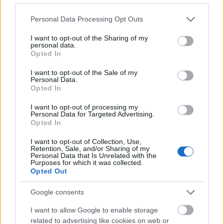
segíti az alkotást. Túlságosan szürke és a negatívan
Please note that this website/app uses one or more Google
értelemben nyomasztó film.
Personal Data Processing Opt Outs
services and may gather and store information including but
not limited to your visit or usage behaviour. You may click to
I want to opt-out of the Sharing of my
25.
Mr. Turner
(2014) – r.:
Mike Leigh
personal data.
grant or deny consent to Google and its third-party tags to
Opted In
use your data for below specified purposes in below Google
Adott egy remek rendező és egy kiváló 18-19.
consent section.
századi festő – recept a jó filmhez? Téves. Valahogy
I want to opt-out of the Sale of my
Personal Data.
ez a Mike Leigh-alkotás ugyanis nagyon
Opted In
félrecsúszott. Bár vannak benne szórakoztató
epizódok, nem áll össze a film egy egésszé. Kicsit
I want to opt-out of processing my
Personal Data for Targeted Advertising.
érthetetlen mi volt a rendező célja, ugyanis az
Opted In
alkotás se nem tiszteleg eléggé J. M. W. Turner élete
és munkássága előtt, se nem mesél el komplex
I want to opt-out of Collection, Use,
történetet, csak céltalanul bolyong az események
Retention, Sale, and/or Sharing of my
Personal Data that Is Unrelated with the
között egészen a festő haláláig. A fesztivál egyik
Purposes for which it was collected.
legnagyobb csalódása.
Opted Out
Google consents
I want to allow Google to enable storage
related to advertising like cookies on web or