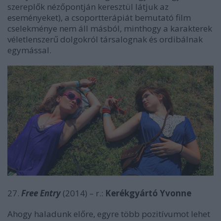
szereplők nézőpontján keresztül látjuk az
eseményeket), a csoportterápiát bemutató film
cselekménye nem áll másból, minthogy a karakterek
véletlenszerű dolgokról társalognak és ordibálnak
egymással.
27.
Free Entry
(2014) – r.:
Kerékgyártó Yvonne
Ahogy haladunk előre, egyre több pozitívumot lehet