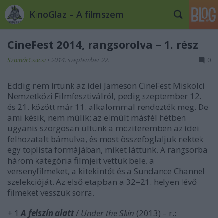
KinoGlaz – A filmszem
CineFest 2014, rangsorolva – 1. rész
SzamárCsacsi
•
2014. szeptember 22.
0
Eddig nem írtunk az idei Jameson CineFest Miskolci
Nemzetközi Filmfesztiválról, pedig szeptember 12.
és 21. között már 11. alkalommal rendezték meg. De
ami késik, nem múlik: az elmúlt másfél hétben
ugyanis szorgosan ültünk a moziteremben az idei
felhozatalt bámulva, és most összefoglaljuk nektek
egy toplista formájában, miket láttunk. A rangsorba
három kategória filmjeit vettük bele, a
versenyfilmeket, a kitekintőt és a Sundance Channel
szelekcióját. Az első etapban a 32–21. helyen lévő
filmeket vesszük sorra.
+ 1
A felszín alatt
/
Under the Skin
(2013) – r.: