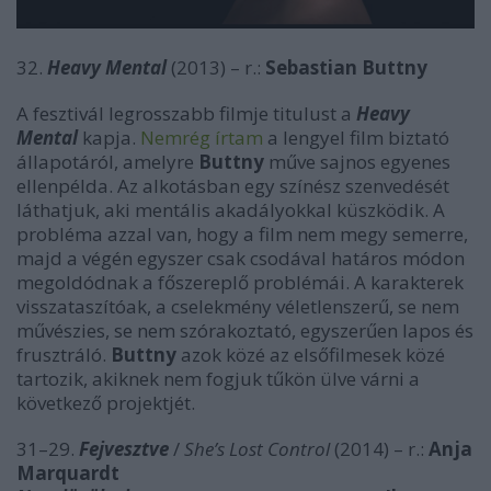
32.
Heavy Mental
(2013) – r.:
Sebastian Buttny
A fesztivál legrosszabb filmje titulust a
Heavy
Mental
kapja.
Nemrég írtam
a lengyel film biztató
állapotáról, amelyre
Buttny
műve sajnos egyenes
ellenpélda. Az alkotásban egy színész szenvedését
láthatjuk, aki mentális akadályokkal küszködik. A
probléma azzal van, hogy a film nem megy semerre,
majd a végén egyszer csak csodával határos módon
megoldódnak a főszereplő problémái. A karakterek
visszataszítóak, a cselekmény véletlenszerű, se nem
művészies, se nem szórakoztató, egyszerűen lapos és
frusztráló.
Buttny
azok közé az elsőfilmesek közé
tartozik, akiknek nem fogjuk tűkön ülve várni a
következő projektjét.
31–29.
Fejvesztve
/
She’s Lost Control
(2014) – r.:
Anja
Marquardt