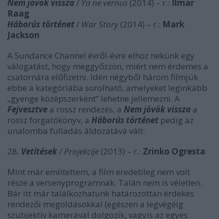
Nem jövök vissza
/
Ya ne vernus
(2014) – r.:
Ilmar
Raag
Háborús történet
/
War Story
(2014) – r.:
Mark
Jackson
A Sundance Channel évről-évre elhoz nekünk egy
válogatást, hogy meggyőzzön, miért nem érdemes a
csatornára előfizetni. Idén négyből három filmjük
ebbe a kategóriába sorolható, amelyeket leginkább
„gyenge középszerként” lehetne jellemezni. A
Fejvesztve
a rossz rendezés, a
Nem jövök vissza
a
rossz forgatókönyv, a
Háborús történet
pedig az
unalomba fulladás áldozatává vált.
28.
Vetítések
/
Projekcije
(2013) – r.:
Zrinko Ogresta
Mint már említettem, a film eredetileg nem volt
része a versenyprogramnak. Talán nem is véletlen.
Bár itt már találkozhatunk határozottan érdekes
rendezői megoldásokkal (egészen a legvégéig
szubjektív kamerával dolgozik, vagyis az egyes