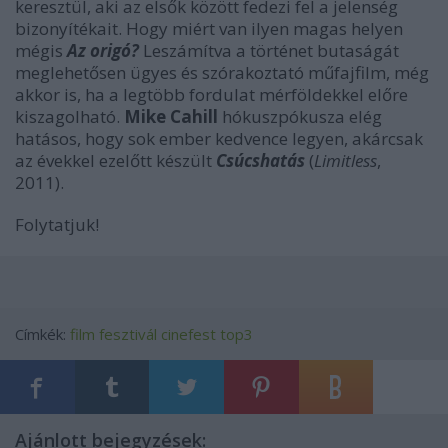
keresztül, aki az elsők között fedezi fel a jelenség
bizonyítékait. Hogy miért van ilyen magas helyen
mégis
Az origó
?
Leszámítva a történet butaságát
meglehetősen ügyes és szórakoztató műfajfilm, még
akkor is, ha a legtöbb fordulat mérföldekkel előre
kiszagolható.
Mike Cahill
hókuszpókusza elég
hatásos, hogy sok ember kedvence legyen, akárcsak
az évekkel ezelőtt készült
Csúcshatás
(
Limitless
,
2011).
Folytatjuk!
Címkék:
film
fesztivál
cinefest
top3
Ajánlott bejegyzések: