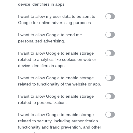
device identifiers in apps.
I want to allow my user data to be sent to
Google for online advertising purposes.
I want to allow Google to send me
personalized advertising.
I want to allow Google to enable storage
24.
Manieggs – Egy kemény tojás bosszúja
/
Manieggs
related to analytics like cookies on web or
– Revenge of the Hard Egg
(2014) – r.:
Miklósy Zoltán
device identifiers in apps.
Nem tudtam, mit várjak előzetesen ettől az angolul
I want to allow Google to enable storage
beszélő magyar animációs filmtől, a teaser trailerből
related to functionality of the website or app.
ugyanis nem sok minden derül ki, és a neten se volt
I want to allow Google to enable storage
sok infó. Az alkotást
Miklósy Zoltán
animátor
related to personalization.
jegyzi, akinek ez az első önálló nagyjátékfilmje
(rendező és forgatókönyvíró is). Rendkívül sok filmes
I want to allow Google to enable storage
utalás és meglepően jó humor jellemzi az első 60
related to security, including authentication
percet, de az utolsó fél órára sajnos kicsit leül a
functionality and fraud prevention, and other
produkció. Kár a vontatott végjátékért, mert a