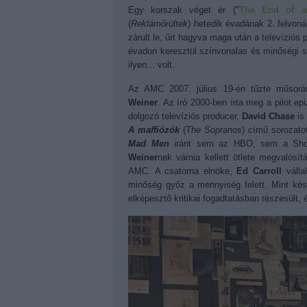
Egy korszak véget ér ("
The End of a
(
Reklámőrültek
) hetedik évadának 2. felvoná
zárult le, űrt hagyva maga után a televíziós
évadon keresztül színvonalas és minőségi s
ilyen... volt.
Az AMC 2007. július 19-én tűzte műsorá
Weiner
. Az író 2000-ben írta meg a pilot e
dolgozó televíziós producer,
David Chase
is 
A maffiózók
(
The Sopranos
) című sorozatot
Mad Men
iránt sem az HBO, sem a Show
Weiner
nek várnia kellett ötlete megvalósí
AMC. A csatorna elnöke,
Ed Carroll
válla
minőség győz a mennyiség felett. Mint késő
elképesztő kritikai fogadtatásban részesült,