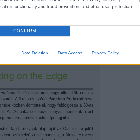
ébe és a '60-as (majd '70-es) évek amerikai
cation functionality and fraud prevention, and other user protection.
z ígéretes koncepció valóra vált, és nézők ezreit
ég sem fér. Az egyik
emblematikus dallal
intünk
e, I'm gonna miss you so.”
CONFIRM
Tetszik
0
1
komment
Data Deletion
Data Access
Privacy Policy
ncing on the Edge
varázsszó elég lehet arra, hogy elkezdjük nézni a
ozatát. A 6 részes szériát
Stephen Poliakoff
neve
ítése közben döntötte el, hogy feldolgozza a '30-as
rát. Az Amerikából érkező irányzat nemcsak a brit
eg, hanem a királyi család ifjú tagjait is.
ester Band, melynek alapítóját az Oscar-díjra jelölt
ondoni székhelyű zenei magazin, a Music Express