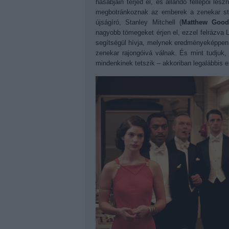
hasábjain terjed el, és állandó fellépői le
megbotránkoznak az emberek a zenekar stíl
újságíró, Stanley Mitchell (
Matthew Good
nagyobb tömegeket érjen el, ezzel felrázva L
segítségül hívja, melynek eredményeképpen 
zenekar rajongóivá válnak. És mint tudjuk, 
mindenkinek tetszik
–
akkoriban legalábbis e