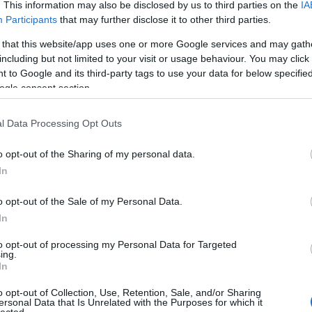
. This information may also be disclosed by us to third parties on the
IA
Participants
that may further disclose it to other third parties.
 that this website/app uses one or more Google services and may gath
including but not limited to your visit or usage behaviour. You may click 
 to Google and its third-party tags to use your data for below specifi
ogle consent section.
Ők
Fil
l Data Processing Opt Outs
Film
Film
Kul
o opt-out of the Sharing of my personal data.
Priz
In
Szé
o opt-out of the Sale of my Personal Data.
nimációs introban egy férfi aktatáskával belép az
In
zuhan a semmibe, míg mögötte a felhőkarcolókon
 Ez alatt a
David Carbonara
által komponált "
A
to opt-out of processing my Personal Data for Targeted
ing.
zés szintén igényes és letisztult; a zenehasználat
In
dülnek fel: Etta James, The Beatles, Ella Fitzgerald,
előadó, akiknek szerzeményei hozzájárultak a
Mad
o opt-out of Collection, Use, Retention, Sale, and/or Sharing
kotói a legapróbb részletekig ügyeltek arra, hogy a
ersonal Data that Is Unrelated with the Purposes for which it
lected.