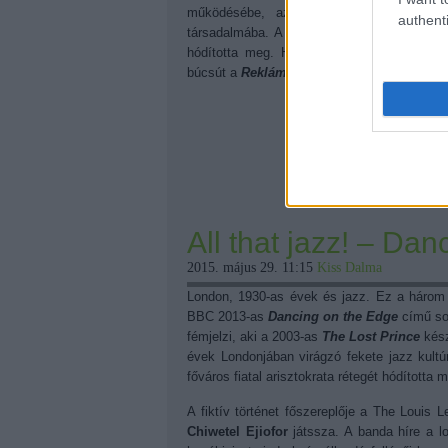
működésébe, az ott dolgozók magánélet
authenti
társadalmába. A kiváló színészeknek hála a
hódította meg. Hiányozni fog, ahhoz kéts
búcsút a
Reklámőrültek
nek: "Bye Bye Birdi
All that jazz! – Da
2015. május 29. 11:15
Kiss Dalma
London, 1930-as évek és jazz. Ez a három 
BBC 2013-as
Dancing on the Edge
című sor
fémjelzi, aki a 2003-as
The Lost Prince
kész
évek Londonjában virágzó fekete jazz kultú
főváros fiatal arisztokrata rétegét hódította m
A fiktív történet főszereplője a The Louis L
Chiwetel Ejiofor
játssza. A banda híre a l