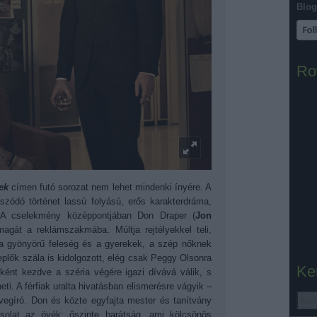
Blog
Ro
ek
címen futó sorozat nem lehet mindenki ínyére. A
szódó történet lassú folyású, erős karakterdráma,
. A cselekmény középpontjában Don Draper (
Jon
magát a reklámszakmába. Múltja rejtélyekkel teli,
 a gyönyörű feleség és a gyerekek, a szép nőknek
eplők szála is kidolgozott, elég csak Peggy Olsonra
Ke
rként kezdve a széria végére igazi dívává válik, s
ti. A férfiak uralta hivatásban elismerésre vágyik
–
egíró. Don és közte egyfajta mester és tanítvány
solat az övék: őszinte barátság, ami kölcsönös