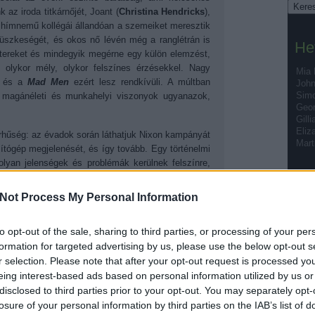
 az iroda titkárnőjét, Joant (
Christina Hendricks
),
hímnemű kollégái állandóan a szemeiket meresztik
">
büszkeségét, és okos nő lévén még a ranglétrán is
He
aktereket és mindegyik megérne egy külön elemzést,
olykor mély, olykor felszínes érzésekkel. Nagy
Mia
, és a
Mad Men
ezért lesz rendkívüli. A múltban
John
Simo
 magánéleti és munkahelyi viszonyok ugyanazok,
Geor
Gill
Eliz
orhűség: az évadok során láthatjuk Nixon kampányát
Mart
mítógép megjelenését, és így tovább. Egy történelmi
olyan jelenségek és problémák kerülnek felszínre,
 (LSD), a feminizmus, vagy éppen az alkohol és
hol, a
Mad Men
-ben ez a kettő szintén hangsúlyos:
Not Process My Personal Information
etlen kelléke a munkamegbeszélésnek, a munka utáni
Tá
teleknek. Itt tényleg mindenki dohányzik, és milyen
to opt-out of the sale, sharing to third parties, or processing of your per
gészségnek, a sorozatot nézve szinte kedvünk támad
formation for targeted advertising by us, please use the below opt-out s
em dohányzunk. Ilyen ez a
Mad Men
! Stílust teremt,
r selection. Please note that after your opt-out request is processed y
iránt.
eing interest-based ads based on personal information utilized by us or
disclosed to third parties prior to your opt-out. You may separately opt-
losure of your personal information by third parties on the IAB’s list of