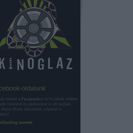
cebook-oldalunk
elj minket a
Facebook
on is! A cikkek mellett
ebb híreinket és játékainkat is ott osztjuk
illetve filmes idézeteket, képeket is
hatsz!
Glazblog tweetek