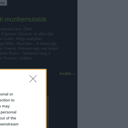
ti mozibemutatók
 Hansen-Love:
Éden
 Edginton:
Genesis: A siker útja
n Curtis:
Hölgy aranyban
ge Miller:
Mad Max – A harag útja
ian Greene:
Rekviem egy macskáért
abeth Banks:
Tökéletes hang 2.
in Provost:
Violette
tovább »
mogatónk
sonal or
ection to
ou may
 personal
out of the
 downstream