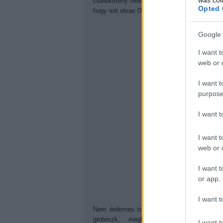
cselekmény hiteles maradjon, legyen az a fe
Opted 
hogy mit olvas Don nyaralás közben.
Google 
I want t
web or d
I want t
purpose
I want 
I want t
web or d
I want t
or app.
I want t
Nem érdemes tovább ragozni: ez egy mester
groteszk, meghitt, emelkedett, sorolh
I want t