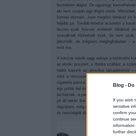
tiszteleten alapul. De ugyanígy kiemelhetnénk
aki nem csupán egy dögös vörös. Miközben 
formás idomain, Joan megőrzi tartását és 
feljebb jut. Tovább lehetne ecsetelni a kar
hiszen ezek hús-vér emberek hibákkal és 
szavaknak tűnhetnek ezek, de nem azok
játszódik, de mégsem megfoghatatlan
–
a
mint ma.
A sorozat másik nagy erénye a történelmi k
az elnöki posztért, a Holdra szállást, a szá
tablót kapunk az amerikai társadalomról
–
mint a rasszizmus, a homofóbia, a drogok
cigaretta párosa. Ha már dohányzás és alko
Blog -
Do 
egy pohár ital és egy szál cigi elengedhet
lazításnak, a partiknak, a családi összejöve
If you wish 
jól áll nekik! Bár mindkét szokás árt az e
sensitive in
rágyújtani, még akkor is, ha alapjáraton n
confirm you
és nosztalgiát ébreszt bennünk a '60-as évek 
continue se
information 
further disc