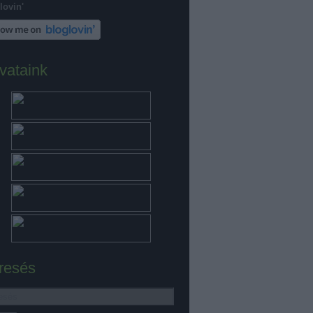
lovin'
vataink
resés