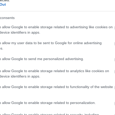
nt említett zene, a ruhák, a kocsik, vagy éppen az,
Out
consents
o allow Google to enable storage related to advertising like cookies on
evice identifiers in apps.
o allow my user data to be sent to Google for online advertising
s.
to allow Google to send me personalized advertising.
o allow Google to enable storage related to analytics like cookies on
evice identifiers in apps.
o allow Google to enable storage related to functionality of the website
o allow Google to enable storage related to personalization.
mű. Tud drámai lenni, feszült, morbid, humoros,
atnánk. Bepillanthatunk egy reklámügynökség
o allow Google to enable storage related to security, including