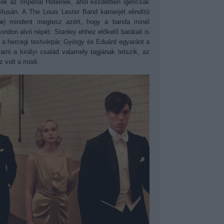
sznek az Imperial Hotelnek, ahol kezdetben igencsak
usán. A The Louis Lester Band karrierjét elindító
e
) mindent megtesz azért, hogy a banda minél
ondon alvó népét. Stanley ehhez előkelő barátait is
a hercegi testvérpár, György és Eduárd egyaránt a
ami a királyi család valamely tagjának tetszik, az
z volt a módi.