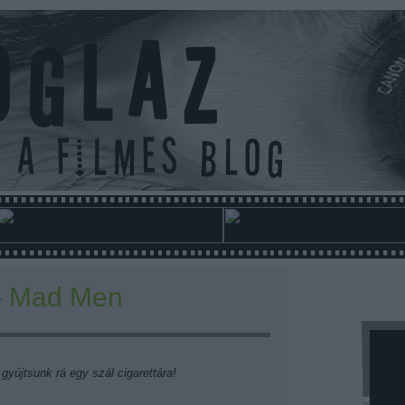
– Mad Men
gyújtsunk rá egy szál cigarettára!