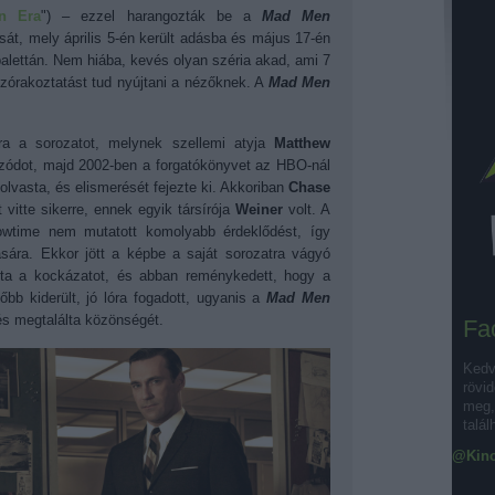
n Era
")
–
ezzel harangozták be a
Mad Men
sát, mely április 5-én került adásba és május 17-én
 palettán. Nem hiába, kevés olyan széria akad, ami 7
zórakoztatást tud nyújtani a nézőknek. A
Mad Men
ra a sorozatot, melynek szellemi atyja
Matthew
pizódot, majd 2002-ben a forgatókönyvet az HBO-nál
olvasta, és elismerését fejezte ki. Akkoriban
Chase
 vitte sikerre, ennek egyik társírója
Weiner
volt. A
time nem mutatott komolyabb érdeklődést, így
tására. Ekkor jött a képbe a saját sorozatra vágyó
lta a kockázatot, és abban reménykedett, hogy a
bb kiderült, jó lóra fogadott, ugyanis a
Mad Men
 és megtalálta közönségét.
Fa
Kedv
rövid
meg, 
talál
@Kino