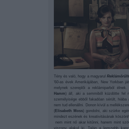
Tény és való, hogy a magyarul
Reklámőrült
'60-as évek Amerikájában, New Yorkban ját
melynek szereplői a reklámiparból élnek
Hamm
) áll, aki a semmiből küzdötte fel 
személyisége ebből fakadóan sérült, hiába
nem tud ellenállni. Donon kívül a mellékszer
(
Elisabeth Moss
) gondolni, aki szürke egé
mindezt eszének és kreativitásának köszönhe
nem mint nő akar kitűnni, hanem mint szöv
viszony alakul ki. Talán a legszebb kapc