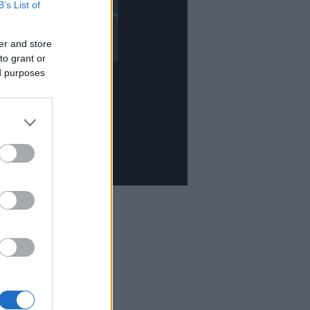
B’s List of
er and store
to grant or
ed purposes
et olvassuk
mbook
tekercs
világ
tOn
ma folyóirat
lesvászon