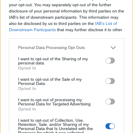
your opt-out. You may separately opt-out of the further
A Disney
legújabb filmje az
élőszereplős
disclosure of your personal information by third parties on the
Hamupipőke
(
Cinderella,
2015) sajnos közel sem
IAB’s list of downstream participants. This information may
hozza a
Jégvarázs
(
Frozen
, 2013) által felállított ...
also be disclosed by us to third parties on the
IAB’s List of
Downstream Participants
that may further disclose it to other
third parties.
Please note that this website/app uses one or more Google
Personal Data Processing Opt Outs
services and may gather and store information including but
not limited to your visit or usage behaviour. You may click to
I want to opt-out of the Sharing of my
personal data.
grant or deny consent to Google and its third-party tags to
Opted In
use your data for below specified purposes in below Google
consent section.
I want to opt-out of the Sale of my
Personal Data.
Opted In
I want to opt-out of processing my
Personal Data for Targeted Advertising.
Opted In
I want to opt-out of Collection, Use,
Retention, Sale, and/or Sharing of my
Personal Data that Is Unrelated with the
Purposes for which it was collected.