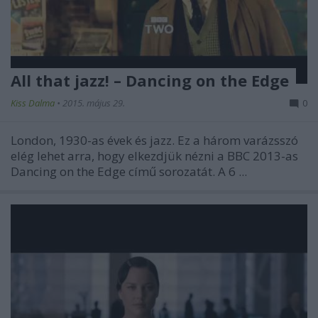
All that jazz! – Dancing on the Edge
Kiss Dalma
•
2015. május 29.
0
London, 1930-as évek és jazz. Ez a három varázsszó
elég lehet arra, hogy elkezdjük nézni a BBC 2013-as
Dancing on the Edge
című sorozatát. A 6 ...