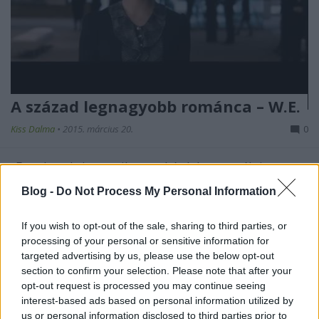
A század legnagyobb románca – W.E.
Kiss Dalma
•
2015. március 20.
0
„Fogalmad sincs, milyen nehéz lehet megélni a
század legnagyobb románcát.”
Blog -
Do Not Process My Personal Information
Madonna
2011-es
W.E.
című filmjében arra
vállalkozott, hogy ...
If you wish to opt-out of the sale, sharing to third parties, or
processing of your personal or sensitive information for
Ella helyett inkább Elsa –
targeted advertising by us, please use the below opt-out
Hamupipőke
section to confirm your selection. Please note that after your
opt-out request is processed you may continue seeing
RDorka
•
2015. március 19.
1
interest-based ads based on personal information utilized by
us or personal information disclosed to third parties prior to