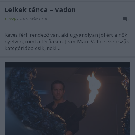
Lelkek tánca – Vadon
sunray
•
2015. március 10.
0
Kevés férfi rendező van, aki ugyanolyan jól ért a nők
nyelvén, mint a férfiakén.
Jean-Marc Vallée
ezen szűk
kategóriába esik, neki ...