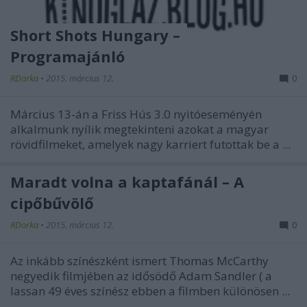
Short Shots Hungary –
Programajánló
RDorka
•
2015. március 12.
0
Március 13-án a
Friss Hús 3.0
nyitóeseményén
alkalmunk nyílik megtekinteni azokat a magyar
rövidfilmeket, amelyek nagy karriert futottak be a ...
Maradt volna a kaptafánál – A
cipőbűvölő
RDorka
•
2015. március 12.
0
Az inkább színészként ismert
Thomas McCarthy
negyedik filmjében az idősödő
Adam Sandler
­(
a
lassan 49 éves színész ebben a filmben különösen ...