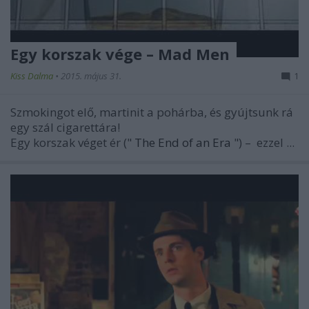
Egy korszak vége – Mad Men
Kiss Dalma
•
2015. május 31.
1
Szmokingot elő, martinit a pohárba, és gyújtsunk rá
egy szál cigarettára!
Egy korszak véget ér ("
The End of an Era
")
–
ezzel ...