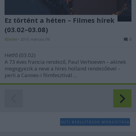
Ez történt a héten – Filmes hírek
(03.02–03.08)
RDorka
•
2015. március 09.
0
Hétfő (03.02)
A 73 éves francia rendező,
Paul Verhoeven
– akinek
megegyezik a neve a híres holland rendezőével –
perli
a Cannes-i filmfesztivál
...
SÜTI BEÁLLÍTÁSOK MÓDOSÍTÁSA