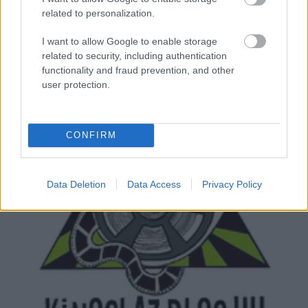
Bay
kalózos sorozatot készít a Starz csatornának,
related to personalization.
lelki szemeim előtt már láttam is a kész ...
I want to allow Google to enable storage
related to security, including authentication
functionality and fraud prevention, and other
user protection.
CONFIRM
Data Deletion
Data Access
Privacy Policy