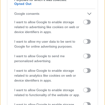
Opted Out
Google consents
Ez történt a héten – Filmes hírek
I want to allow Google to enable storage
(03.09–03.15)
related to advertising like cookies on web or
device identifiers in apps.
RDorka
•
2015. március 16.
0
I want to allow my user data to be sent to
Hétfő (03.09)
Google for online advertising purposes.
A
Simpson család
társalkotója és egyben executive
producere
Sam Simon
hosszú betegség után 59 éves
I want to allow Google to send me
korában elhunyt. Még halála ...
personalized advertising.
I want to allow Google to enable storage
Szex, rum, csáklyázás – Fekete
related to analytics like cookies on web or
vitorlák
device identifiers in apps.
ManaStrudel
•
2015. március 15.
1
I want to allow Google to enable storage
related to functionality of the website or app.
Amikor annak idején meghallottam, hogy
Michael
I want to allow Google to enable storage