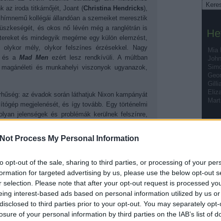
 az iroda titkárnőjét, Joant (
Christina Hendricks
),
hímnemű kollégái állandóan a szemeiket meresztik
">
büszkeségét, és okos nő lévén még a ranglétrán is
He
aktereket és mindegyik megérne egy külön elemzést,
olykor mély, olykor felszínes érzésekkel. Nagy
Mia
, és a
Mad Men
ezért lesz rendkívüli. A múltban
John
Simo
 magánéleti és munkahelyi viszonyok ugyanazok,
Geor
Gill
Eliz
orhűség: az évadok során láthatjuk Nixon kampányát
Mart
mítógép megjelenését, és így tovább. Egy történelmi
olyan jelenségek és problémák kerülnek felszínre,
 (LSD), a feminizmus, vagy éppen az alkohol és
hol, a
Mad Men
-ben ez a kettő szintén hangsúlyos:
Not Process My Personal Information
etlen kelléke a munkamegbeszélésnek, a munka utáni
Tá
teleknek. Itt tényleg mindenki dohányzik, és milyen
to opt-out of the sale, sharing to third parties, or processing of your per
gészségnek, a sorozatot nézve szinte kedvünk támad
formation for targeted advertising by us, please use the below opt-out s
em dohányzunk. Ilyen ez a
Mad Men
! Stílust teremt,
r selection. Please note that after your opt-out request is processed y
iránt.
eing interest-based ads based on personal information utilized by us or
disclosed to third parties prior to your opt-out. You may separately opt-
losure of your personal information by third parties on the IAB’s list of