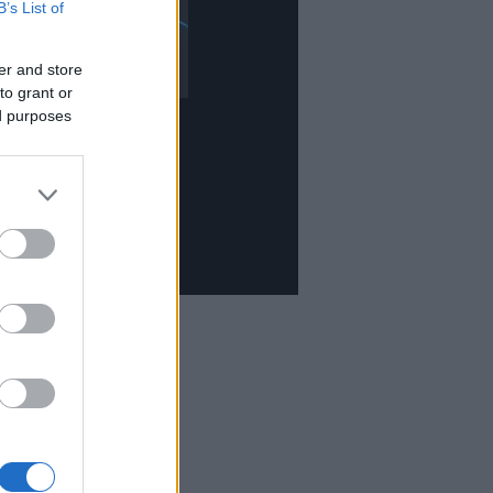
B’s List of
er and store
to grant or
ed purposes
et olvassuk
mbook
tekercs
világ
tOn
ma folyóirat
lesvászon