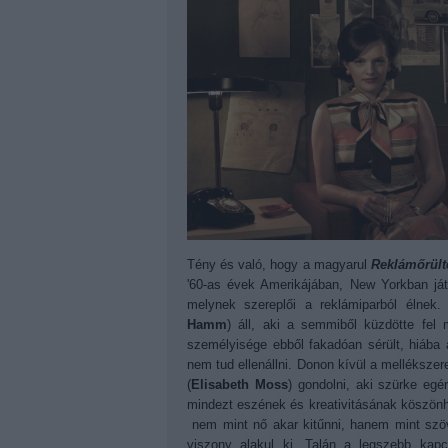
Tény és való, hogy a magyarul
Reklámőrült
'60-as évek Amerikájában, New Yorkban ját
melynek szereplői a reklámiparból élnek
Hamm
) áll, aki a semmiből küzdötte fel 
személyisége ebből fakadóan sérült, hiába
nem tud ellenállni. Donon kívül a mellékszer
(
Elisabeth Moss
) gondolni, aki szürke egé
mindezt eszének és kreativitásának köszönhe
nem mint nő akar kitűnni, hanem mint szöv
viszony alakul ki. Talán a legszebb kapc