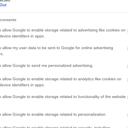
nt említett zene, a ruhák, a kocsik, vagy éppen az,
Out
consents
o allow Google to enable storage related to advertising like cookies on
evice identifiers in apps.
o allow my user data to be sent to Google for online advertising
s.
to allow Google to send me personalized advertising.
o allow Google to enable storage related to analytics like cookies on
evice identifiers in apps.
o allow Google to enable storage related to functionality of the website
o allow Google to enable storage related to personalization.
mű. Tud drámai lenni, feszült, morbid, humoros,
atnánk. Bepillanthatunk egy reklámügynökség
o allow Google to enable storage related to security, including