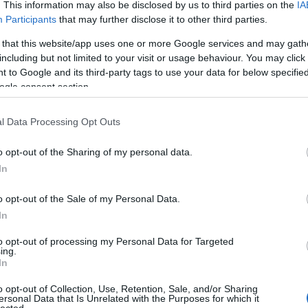
. This information may also be disclosed by us to third parties on the
IA
Participants
that may further disclose it to other third parties.
 that this website/app uses one or more Google services and may gath
including but not limited to your visit or usage behaviour. You may click 
 to Google and its third-party tags to use your data for below specifi
ogle consent section.
Ők
Fil
l Data Processing Opt Outs
Film
Film
Kul
o opt-out of the Sharing of my personal data.
Priz
In
Szé
o opt-out of the Sale of my Personal Data.
nimációs introban egy férfi aktatáskával belép az
In
zuhan a semmibe, míg mögötte a felhőkarcolókon
 Ez alatt a
David Carbonara
által komponált "
A
to opt-out of processing my Personal Data for Targeted
ing.
zés szintén igényes és letisztult; a zenehasználat
In
dülnek fel: Etta James, The Beatles, Ella Fitzgerald,
előadó, akiknek szerzeményei hozzájárultak a
Mad
o opt-out of Collection, Use, Retention, Sale, and/or Sharing
kotói a legapróbb részletekig ügyeltek arra, hogy a
ersonal Data that Is Unrelated with the Purposes for which it
lected.