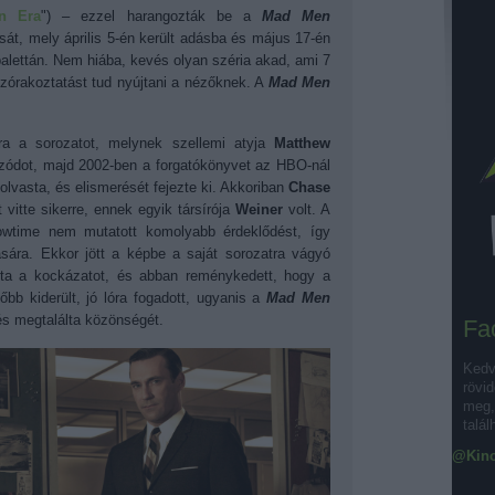
n Era
")
–
ezzel harangozták be a
Mad Men
sát, mely április 5-én került adásba és május 17-én
 palettán. Nem hiába, kevés olyan széria akad, ami 7
zórakoztatást tud nyújtani a nézőknek. A
Mad Men
ra a sorozatot, melynek szellemi atyja
Matthew
pizódot, majd 2002-ben a forgatókönyvet az HBO-nál
olvasta, és elismerését fejezte ki. Akkoriban
Chase
 vitte sikerre, ennek egyik társírója
Weiner
volt. A
time nem mutatott komolyabb érdeklődést, így
tására. Ekkor jött a képbe a saját sorozatra vágyó
lta a kockázatot, és abban reménykedett, hogy a
bb kiderült, jó lóra fogadott, ugyanis a
Mad Men
 és megtalálta közönségét.
Fa
Kedv
rövid
meg, 
talál
@Kino