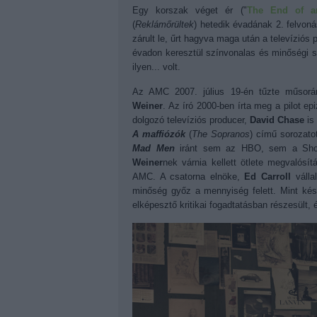
Egy korszak véget ér ("
The End of a
(
Reklámőrültek
) hetedik évadának 2. felvoná
zárult le, űrt hagyva maga után a televíziós
évadon keresztül színvonalas és minőségi s
ilyen... volt.
Az AMC 2007. július 19-én tűzte műsorá
Weiner
. Az író 2000-ben írta meg a pilot e
dolgozó televíziós producer,
David Chase
is 
A maffiózók
(
The Sopranos
) című sorozatot
Mad Men
iránt sem az HBO, sem a Show
Weiner
nek várnia kellett ötlete megvalósí
AMC. A csatorna elnöke,
Ed Carroll
válla
minőség győz a mennyiség felett. Mint késő
elképesztő kritikai fogadtatásban részesült,