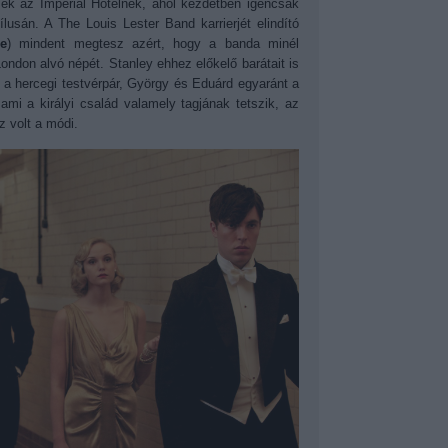
sznek az Imperial Hotelnek, ahol kezdetben igencsak
usán. A The Louis Lester Band karrierjét elindító
e
) mindent megtesz azért, hogy a banda minél
ondon alvó népét. Stanley ehhez előkelő barátait is
a hercegi testvérpár, György és Eduárd egyaránt a
ami a királyi család valamely tagjának tetszik, az
z volt a módi.