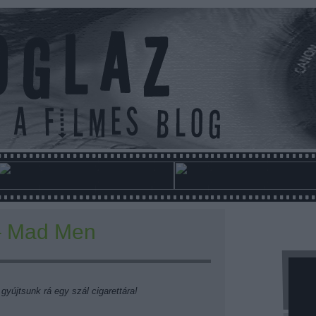
– Mad Men
gyújtsunk rá egy szál cigarettára!