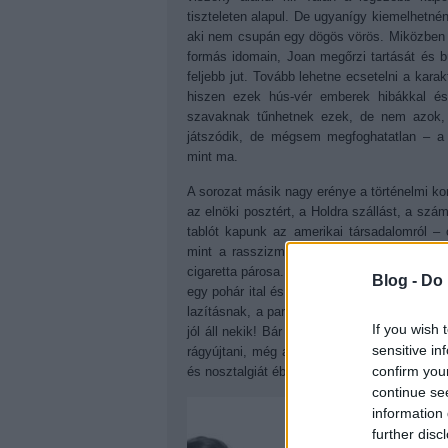
tiszteleten alapul. De ugyanígy kiemelhetnénk
aki nem csupán egy dögös vörös. Miközben 
formás idomain, Joan megőrzi tartását és 
feljebb jut. Tovább lehetne ecsetelni a kar
hiszen ezek hús-vér emberek hibákkal és 
szavaknak tűnhetnek ezek, de nem azok
játszódik, de mégsem megfoghatatlan
–
a
mint ma.
A sorozat másik nagy erénye a történelmi k
az elnöki posztért, a Holdra szállást, a szá
tablót kapunk az amerikai társadalomról
–
mint a rasszizmus, a homofóbia, a drogok
cigaretta párosa. Ha már dohányzás és alko
Blog -
Do 
egy pohár ital és egy szál cigi elengedhet
lazításnak, a partiknak, a családi összejöve
If you wish 
jól áll nekik! Bár mindkét szokás árt az e
sensitive in
rágyújtani, még akkor is, ha alapjáraton n
confirm you
és nosztalgiát ébreszt bennünk a '60-as évek 
continue se
information 
further disc