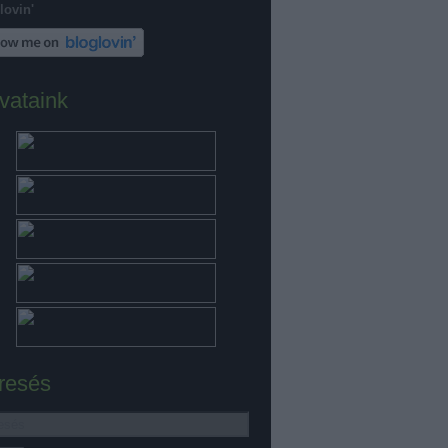
lovin'
vataink
resés