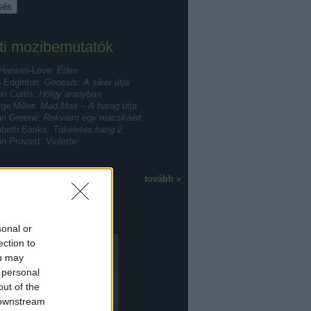
ti mozibemutatók
 Hansen-Love:
Éden
 Edginton:
Genesis: A siker útja
n Curtis:
Hölgy aranyban
ge Miller:
Mad Max – A harag útja
ian Greene:
Rekviem egy macskáért
abeth Banks:
Tökéletes hang 2.
in Provost:
Violette
tovább »
mogatónk
sonal or
ection to
ou may
 personal
out of the
 downstream