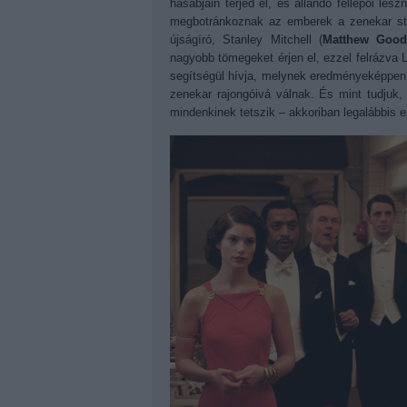
hasábjain terjed el, és állandó fellépői le
megbotránkoznak az emberek a zenekar stíl
újságíró, Stanley Mitchell (
Matthew Good
nagyobb tömegeket érjen el, ezzel felrázva L
segítségül hívja, melynek eredményeképpen 
zenekar rajongóivá válnak. És mint tudjuk, 
mindenkinek tetszik
–
akkoriban legalábbis e