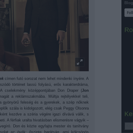
Blog
Ro
ek
címen futó sorozat nem lehet mindenki ínyére. A
szódó történet lassú folyású, erős karakterdráma,
. A cselekmény középpontjában Don Draper (
Jon
magát a reklámszakmába. Múltja rejtélyekkel teli,
 a gyönyörű feleség és a gyerekek, a szép nőknek
eplők szála is kidolgozott, elég csak Peggy Olsonra
Ke
rként kezdve a széria végére igazi dívává válik, s
ti. A férfiak uralta hivatásban elismerésre vágyik
–
egíró. Don és közte egyfajta mester és tanítvány
solat az övék: őszinte barátság, ami kölcsönös