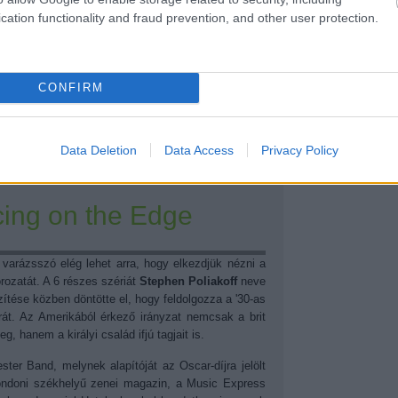
ébe és a '60-as (majd '70-es) évek amerikai
cation functionality and fraud prevention, and other user protection.
z ígéretes koncepció valóra vált, és nézők ezreit
ég sem fér. Az egyik
emblematikus dallal
intünk
e, I'm gonna miss you so.”
CONFIRM
Tetszik
0
1
komment
Data Deletion
Data Access
Privacy Policy
ncing on the Edge
varázsszó elég lehet arra, hogy elkezdjük nézni a
ozatát. A 6 részes szériát
Stephen Poliakoff
neve
ítése közben döntötte el, hogy feldolgozza a '30-as
rát. Az Amerikából érkező irányzat nemcsak a brit
eg, hanem a királyi család ifjú tagjait is.
ester Band, melynek alapítóját az Oscar-díjra jelölt
ondoni székhelyű zenei magazin, a Music Express