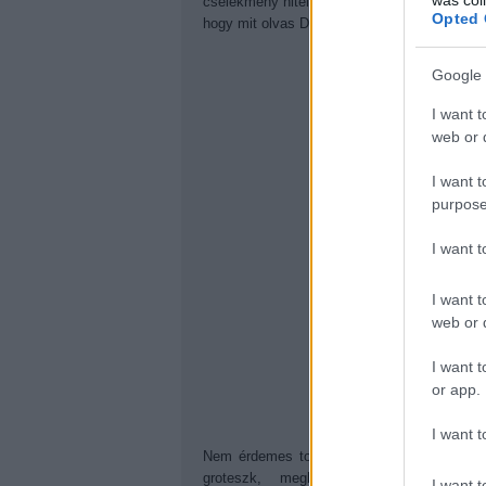
cselekmény hiteles maradjon, legyen az a fe
Opted 
hogy mit olvas Don nyaralás közben.
Google 
I want t
web or d
I want t
purpose
I want 
I want t
web or d
I want t
or app.
I want t
Nem érdemes tovább ragozni: ez egy mester
groteszk, meghitt, emelkedett, sorolh
I want t