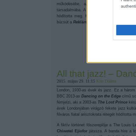
működésébe, az ott dolgozók magánélet
authenti
társadalmába. A kiváló színészeknek hála a
hódította meg. Hiányozni fog, ahhoz kéts
búcsút a
Reklámőrültek
nek: "Bye Bye Birdi
All that jazz! – Da
2015. május 29. 11:15
Kiss Dalma
London, 1930-as évek és jazz. Ez a három 
BBC 2013-as
Dancing on the Edge
című sor
fémjelzi, aki a 2003-as
The Lost Prince
kész
évek Londonjában virágzó fekete jazz kultú
főváros fiatal arisztokrata rétegét hódította m
A fiktív történet főszereplője a The Louis L
Chiwetel Ejiofor
játssza. A banda híre a l