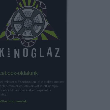
cebook-oldalunk
elj minket a
Facebook
on is! A cikkek mellett
ebb híreinket és játékainkat is ott osztjuk
illetve filmes idézeteket, képeket is
hatsz!
Glazblog tweetek